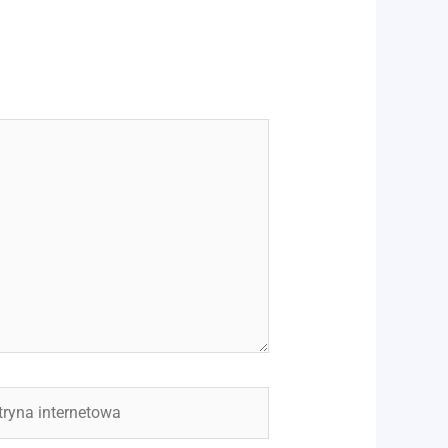
yna
rnetowa