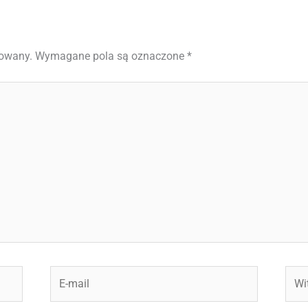
kowany.
Wymagane pola są oznaczone
*
E-
Witr
mail
inte