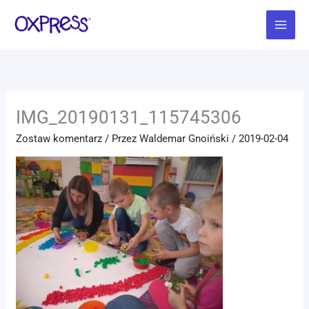
Przejdź
Main
do
Menu
treści
IMG_20190131_115745306
Zostaw komentarz
/ Przez
Waldemar Gnoiński
/
2019-02-04