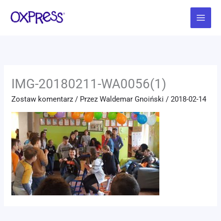
Przejdź
Main
do
Menu
treści
IMG-20180211-WA0056(1)
Zostaw komentarz
/ Przez
Waldemar Gnoiński
/
2018-02-14