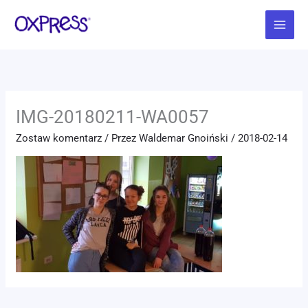
Przejdź
Main
do
Menu
treści
IMG-20180211-WA0057
Zostaw komentarz
/ Przez
Waldemar Gnoiński
/
2018-02-14