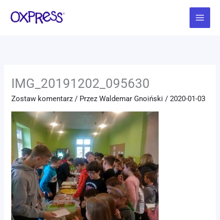
Przejdź
Main
do
Menu
treści
IMG_20191202_095630
Zostaw komentarz
/ Przez
Waldemar Gnoiński
/
2020-01-03