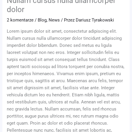
Nullam cursus nulla ullamcorper
dolor
2 komentarze
/
Blog
,
News
/ Przez
Dariusz Tyrakowski
Lorem ipsum dolor sit amet, consectetur adipiscing elit.
Nullam cursus nulla ullamcorper dolor tincidunt adipiscing
imperdiet dolor bibendum. Donec sed metus eu ligula
laoreet volutpat non nec eros. Integer sollicitudin felis eu
turpis euismod sit amet consequat tellus tincidunt. Class
aptent taciti sociosqu ad litora torquent per conubia nostra,
per inceptos himenaeos. Vivamus enim ipsum, pretium eu
tristique quis, sagittis at arcu. Maecenas arcu felis, tempor
sit amet dignissim sit amet, facilisis vitae ante. Integer
vehicula dictum leo eu hendrerit. Etiam nibh ligula, mattis
sed vestibulum quis, ultrices at nulla. Aenean vel est arcu,
nec gravida lectus. Nullam accumsan, felis sed rhoncus
porttitor, augue purus ultrices mi, nec rutrum magna odio
eget quam. Proin ac dolor et odio placerat rhoncus.
Pellentesque nunc nunc, facilisis sit amet lobortis ac,