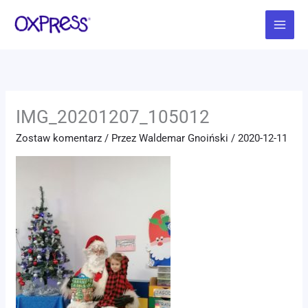
Przejdź
Main
do
Menu
treści
IMG_20201207_105012
Zostaw komentarz
/ Przez
Waldemar Gnoiński
/
2020-12-11