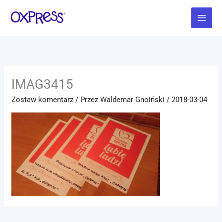
Przejdź
Main
do
Menu
treści
IMAG3415
Zostaw komentarz
/ Przez
Waldemar Gnoiński
/
2018-03-04