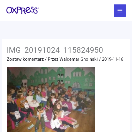
Przejdź
Main
do
Menu
treści
IMG_20191024_115824950
Zostaw komentarz
/ Przez
Waldemar Gnoiński
/
2019-11-16