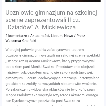
Uczniowie gimnazjum na szkolnej
scenie zaprezentowali II cz.
„Dziadów” A. Mickiewicza
2 komentarze
/
Aktualności
,
Liceum
,
News
/ Przez
Waldemar Gnoiński
W drugiej połowie grudnia zafascynowani teatrem
uczniowie gimnazjum wystawili na szkolnej scenie spektakl
„Dziady” (cz.II) Adama Mickiewicza, który przygotowywali
pod okiem pani Moniki Swatko. Przedstawienie obejrzeli
najpierw rodzice,potem uczniowie szkoły podstawowej,
gimnazjum i liceum. Zachwycająca aranżacja i przemyślana
gra aktorska zrobiły na wszystkich niesamowite wrażenie.
Po zakończeniu widowiska oklasków nie było końca;pani
Magda Białobrzeska wręczyła reżyserce i aktorom kwiaty,a
pan Dyrektor wyraził podziw dla pani Swatko za