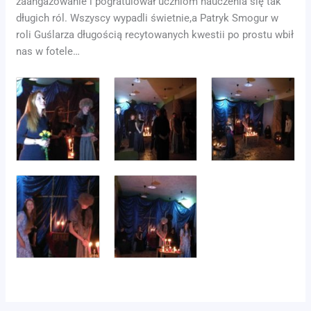
zaangażowanie i pogratulował uczniom nauczenia się tak
długich ról. Wszyscy wypadli świetnie,a Patryk Smogur w
roli Guślarza długością recytowanych kwestii po prostu wbił
nas w fotele…