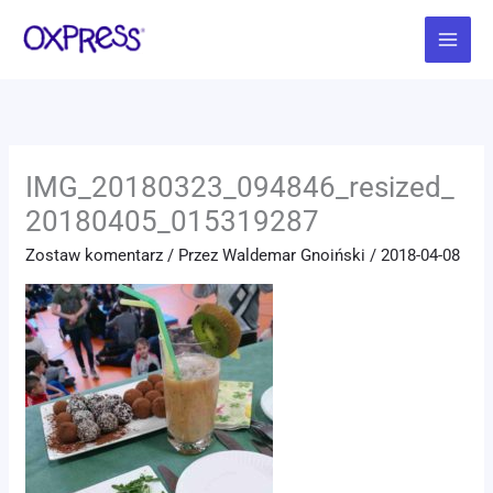
Przejdź
Main
do
Menu
treści
IMG_20180323_094846_resized_
20180405_015319287
Zostaw komentarz
/ Przez
Waldemar Gnoiński
/
2018-04-08