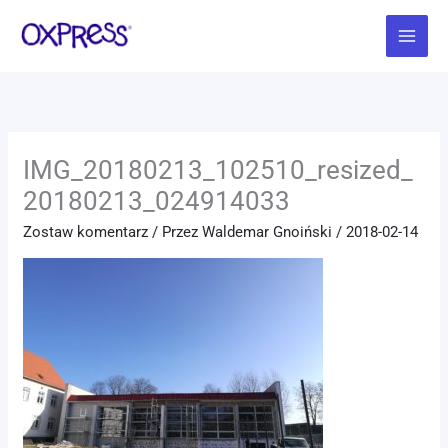
Przejdź
Main
do
Menu
treści
IMG_20180213_102510_resized_
20180213_024914033
Zostaw komentarz
/ Przez
Waldemar Gnoiński
/
2018-02-14